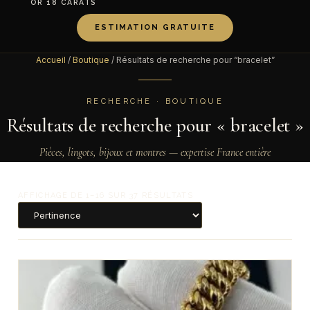
OR 18 CARATS
ESTIMATION GRATUITE
Accueil
/
Boutique
/ Résultats de recherche pour “bracelet”
RECHERCHE · BOUTIQUE
Résultats de recherche pour « bracelet »
Pièces, lingots, bijoux et montres — expertise France entière
AFFICHAGE DE 1–16 SUR 37 RÉSULTATS