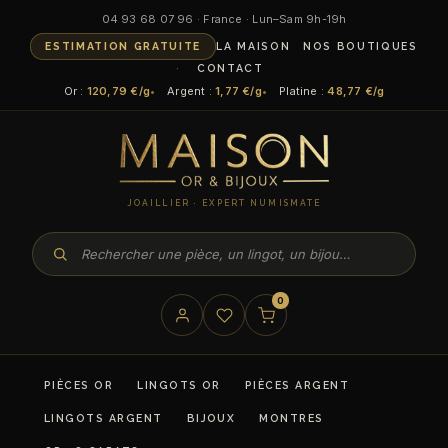
Aller
04 93 68 07 96 · France · Lun–Sam 9h-19h
au
ESTIMATION GRATUITE
LA MAISON
NOS BOUTIQUES
contenu
CONTACT
Or :
120,79 €/g
Argent :
1,77 €/g
Platine :
48,77 €/g
JOAILLIER · EXPERT NUMISMATE
0
PIÈCES OR
LINGOTS OR
PIÈCES ARGENT
LINGOTS ARGENT
BIJOUX
MONTRES