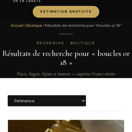
OR 18 CARATS
ESTIMATION GRATUITE
Accueil
/
Boutique
/ Résultats de recherche pour “boucles or 18”
RECHERCHE · BOUTIQUE
Résultats de recherche pour « boucles or
18 »
Pièces, lingots, bijoux et montres — expertise France entière
12 RÉSULTATS AFFICHÉS