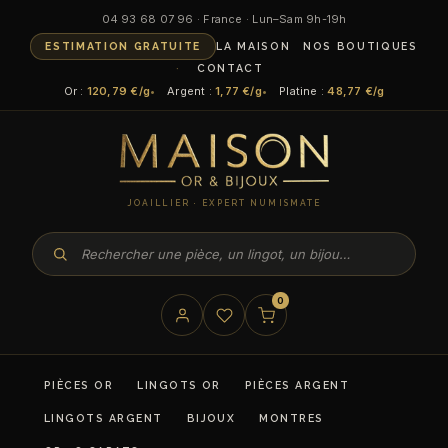
Aller
04 93 68 07 96 · France · Lun–Sam 9h-19h
au
ESTIMATION GRATUITE
LA MAISON
NOS BOUTIQUES
contenu
CONTACT
Or :
120,79 €/g
Argent :
1,77 €/g
Platine :
48,77 €/g
JOAILLIER · EXPERT NUMISMATE
0
PIÈCES OR
LINGOTS OR
PIÈCES ARGENT
LINGOTS ARGENT
BIJOUX
MONTRES