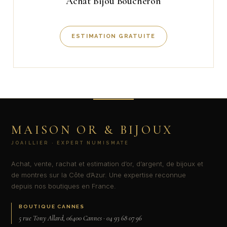
Achat Bijou Boucheron
ESTIMATION GRATUITE
MAISON OR & BIJOUX
JOAILLIER · EXPERT NUMISMATE
Achat, vente, rachat et estimation d’or, d’argent, de bijoux et
de montres sur la Côte d’Azur. Une expertise reconnue
depuis nos boutiques en France.
BOUTIQUE CANNES
5 rue Tony Allard, 06400 Cannes · 04 93 68 07 96