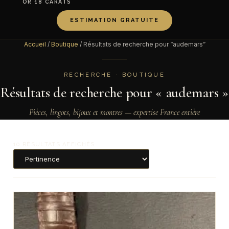
OR 18 CARATS
ESTIMATION GRATUITE
Accueil
/
Boutique
/ Résultats de recherche pour “audemars”
RECHERCHE · BOUTIQUE
Résultats de recherche pour « audemars »
Pièces, lingots, bijoux et montres — expertise France entière
10 RÉSULTATS AFFICHÉS