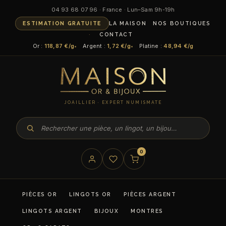
Aller
04 93 68 07 96 · France · Lun–Sam 9h-19h
au
ESTIMATION GRATUITE
LA MAISON
NOS BOUTIQUES
contenu
CONTACT
Or :
118,87 €/g
Argent :
1,72 €/g
Platine :
48,94 €/g
JOAILLIER · EXPERT NUMISMATE
0
PIÈCES OR
LINGOTS OR
PIÈCES ARGENT
LINGOTS ARGENT
BIJOUX
MONTRES