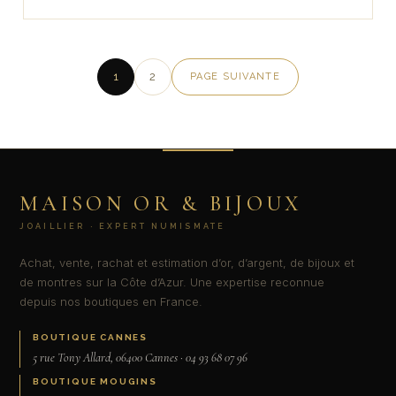
1
2
PAGE SUIVANTE
MAISON OR & BIJOUX
JOAILLIER · EXPERT NUMISMATE
Achat, vente, rachat et estimation d’or, d’argent, de bijoux et
de montres sur la Côte d’Azur. Une expertise reconnue
depuis nos boutiques en France.
BOUTIQUE CANNES
5 rue Tony Allard, 06400 Cannes · 04 93 68 07 96
BOUTIQUE MOUGINS